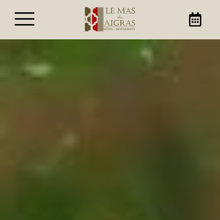
Réservez votre séjour à
Orange
Découvrez l’art de vivre en Provence, lors
d’une escale touristique ou
professionnelle dans notre hôtel à
Orange, le Mas des Aigras.
Choisissez vos dates de séjour et le
nombre de personnes, nous vous
proposerons la chambre la plus
adaptée à vos besoins !