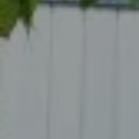
reserver une
reservation
bons
chambre
restaurant
cadeaux
Arrivée
9
Août 2026
Départ
10
Août 2026